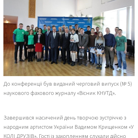
До конференції був виданий черговий випуск (№ 5)
наукового фахового журналу «Вісник КНУТД».
Завершився насичений день творчою зустріччю з
народним артистом України Вадимом Крищенком «У
КОЛІ ДРУЗІВ». Гості із захопленням слухали дійсно