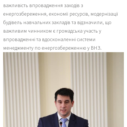
важливість впровадження заходів з
енергозбереження, економії ресурсів, модернізації
будівель навчальних закладів та відзначили, що
важливим чинником є громадська участь у
впровадженні та вдосконаленні системи
менеджменту по енергозбереженню у ВНЗ.