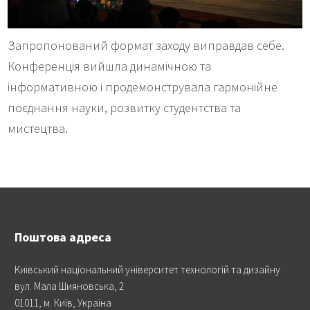
Запропонований формат заходу виправдав себе.
Конференція вийшла динамічною та
інформативною і продемонструвала гармонійне
поєднання науки, розвитку студентства та
мистецтва.
Поштова адреса
Київський національний університет технологій та дизайну
вул. Мала Шияновська, 2
01011, м. Київ, Україна