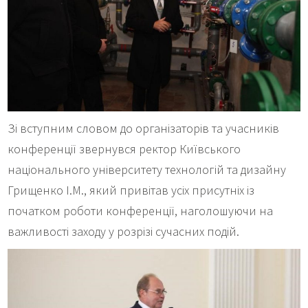
Зі вступним словом до організаторів та учасників
конференції звернувся ректор Київського
національного університету технологій та дизайну
Грищенко І.М., який привітав усіх присутніх із
початком роботи конференції, наголошуючи на
важливості заходу у розрізі сучасних подій.