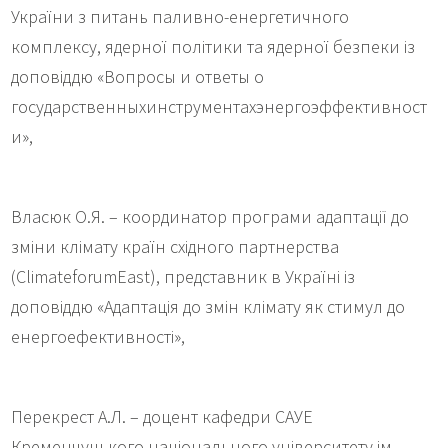
України з питань паливно-енергетичного
комплексу, ядерної політики та ядерної безпеки із
доповіддю «Вопросы и ответы о
государственныхинструментахэнергоэффективност
и»,
Власюк О.Я. – координатор програми адаптації до
зміни клімату країн східного партнерства
(ClimateforumEast), представник в Україні із
доповіддю «Адаптація до змін клімату як стимул до
енергоефективності»,
Перекрест А.Л. – доцент кафедри САУЕ
Кременчуцького національного університету ім.