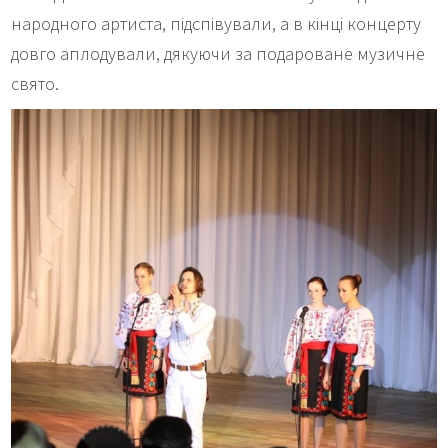
народного артиста, підспівували, а в кінці концерту
довго аплодували, дякуючи за подароване музичне
свято.