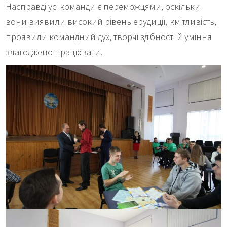
Насправді усі команди є переможцями, оскільки
вони виявили високий рівень ерудиції, кмітливість,
проявили командний дух, творчі здібності й уміння
злагоджено працювати.