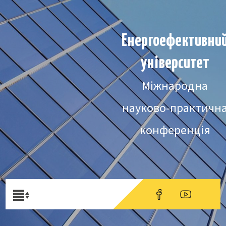
Енергоефективни
університет
Міжнародна
науково-практичн
конференція