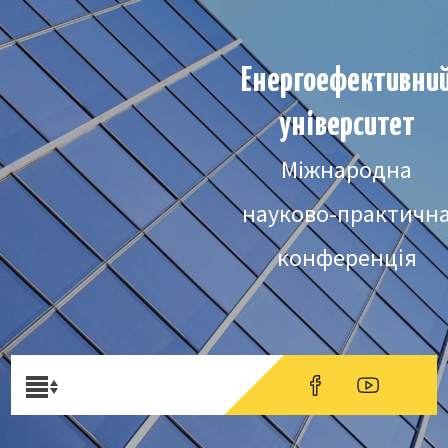
Енергоефективни
університет
Міжнародна
науково-практичн
конференція