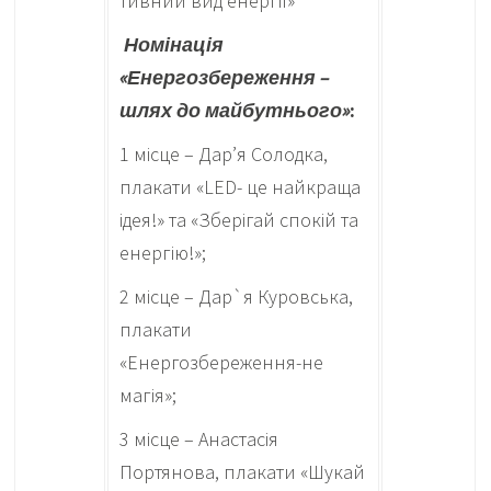
тивний вид енергії»
Номінація
«Енергозбереження –
шлях до майбутнього»
:
1 місце – Дар’я Солодка,
плакати «LED- це найкраща
ідея!» та «Зберігай спокій та
енергію!»;
2 місце – Дар`я Куровська,
плакати
«Енергозбереження-не
магія»;
3 місце – Анастасія
Портянова, плакати «Шукай