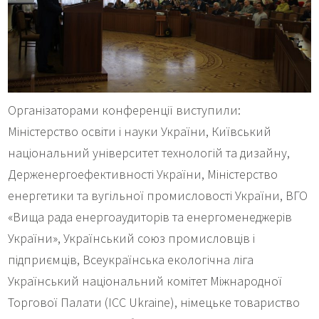
Організаторами конференції виступили:
Міністерство освіти і науки України, Київський
національний університет технологій та дизайну,
Держенергоефективності України, Міністерство
енергетики та вугільної промисловості України, ВГО
«Вища рада енергоаудиторів та енергоменеджерів
України», Український союз промисловців і
підприємців, Всеукраїнська екологічна ліга
Український національний комітет Міжнародної
Торгової Палати (ICC Ukraine), німецьке товариство