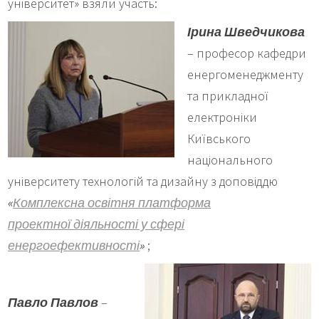
університет» взяли участь:
Ірина Шведчикова
– професор кафедри
енергоменеджменту
та прикладної
електроніки
Київського
національного
університету технологій та дизайну з доповіддю
«
Комплексна освітня платформа
проектної
діяльності у сфері
енергоефективності
»
;
Павло Павлов
–