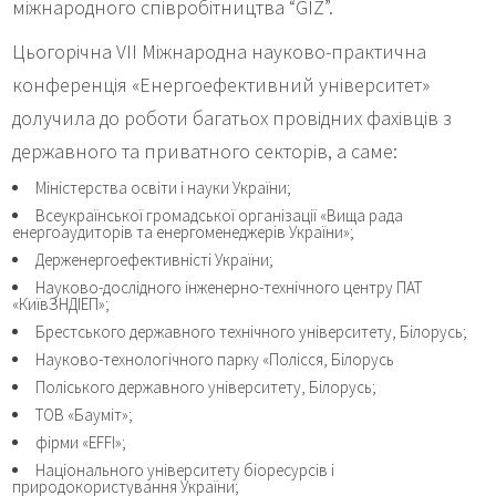
міжнародного співробітництва “GIZ”.
Цьогорічна VІI Міжнародна науково-практична
конференція «Енергоефективний університет»
долучила до роботи багатьох провідних фахівців з
державного та приватного секторів, а саме:
Міністерства освіти і науки України;
Всеукраїнської громадської організації «Вища рада
енергоаудиторів та енергоменеджерів України»;
Держенергоефективністі України;
Науково-дослідного інженерно-технічного центру ПАТ
«КиївЗНДІЕП»;
Брестського державного технічного університету, Білорусь;
Науково-технологічного парку «Полісся, Білорусь
Поліського державного університету, Білорусь;
ТОВ «Бауміт»;
фірми «EFFI»;
Національного університету біоресурсів і
природокористування України;