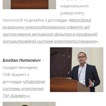
національного
університету
технологій та дизайну з доповіддю
«
Методика
розрахунку енергозберігаючого ефекту від
застосування активного фільтра в трифазній
чотирипровідній системі електропостачання
»
;
Богдан Литкович
–
продакт-менеджер
ТОВ «Бауміт» з
доповіддю
«
Довговічні
системи утеплення
ТМ «Бауміт»
»
;