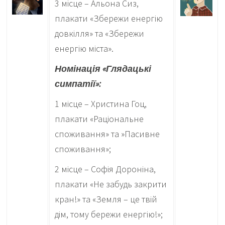
3 місце – Альона Сиз,
плакати «Збережи енергію
довкілля» та «Збережи
енергію міста».
Номінація «Глядацькі
симпатії»:
1 місце – Христина Гоц,
плакати «Раціональне
споживання» та »Пасивне
споживання»;
2 місце – Софія Дороніна,
плакати «Не забудь закрити
кран!» та «Земля – це твій
дім, тому бережи енергію!»;