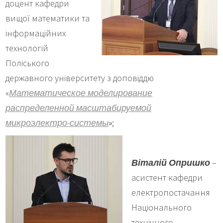
доцент кафедри
вищої математики та
інформаційних
технологій
Поліського
державного університету з доповіддю
«
Математическое моделирование
распределенной масштабируемой
микроэлектро-системы
»
;
Віталій Опришко
–
асистент кафедри
електропостачання
Національного
технічного