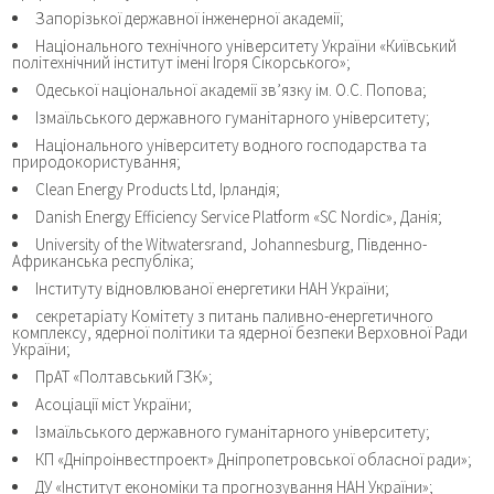
Запорізької державної інженерної академії;
Національного технічного університету України «Київський
політехнічний інститут імені Ігоря Сікорського»;
Одеської національної академії зв’язку ім. О.С. Попова;
Ізмаїльського державного гуманітарного університету;
Національного університету водного господарства та
природокористування;
Clean Energy Products Ltd, Ірландія;
Danish Energy Efficiency Service Platform «SC Nordic», Данія;
University of the Witwatersrand, Johannesburg, Південно-
Африканська республіка;
Інституту відновлюваної енергетики НАН України;
секретаріату Комітету з питань паливно-енергетичного
комплексу, ядерної політики та ядерної безпеки Верховної Ради
України;
ПрАТ «Полтавський ГЗК»;
Асоціації міст України;
Ізмаїльського державного гуманітарного університету;
КП «Дніпроінвестпроект» Дніпропетровської обласної ради»;
ДУ «Інститут економіки та прогнозування НАН України»;