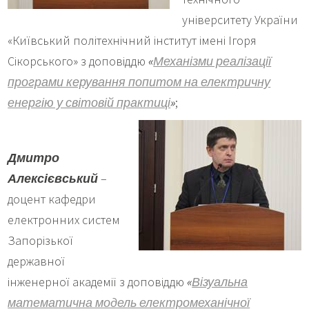
університету України
«Київський політехнічний інститут імені Ігоря
Сікорського» з доповіддю
«
Механізми реалізації
програми керування попитом на електричну
енергію у світовій практиці
»
;
Дмитро
Алексієвський
–
доцент кафедри
електронних систем
Запорізької
державної
інженерної академії з доповіддю
«
Візуальна
математична модель електромеханічної