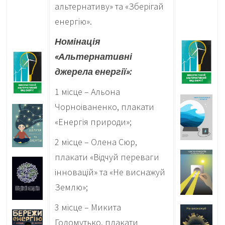
альтернативу» та «Зберігай
енергію».
Номінація
«Альтернативні
джерела енергії»:
1 місце – Альона
Чорноіваненко, плакати
«Енергія природи»;
2 місце – Олена Сюр,
плакати «Відчуй переваги
інновацій» та «Не виснажуй
Землю»;
3 місце – Микита
Голомутько, плакати