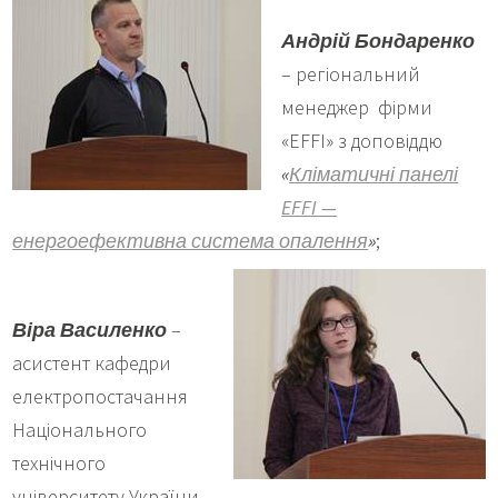
Андрій Бондаренко
– регіональний
менеджер фірми
«EFFI» з доповіддю
«
Кліматичні панелі
EFFI —
енергоефективна система опалення
»
;
Віра Василенко
–
асистент кафедри
електропостачання
Національного
технічного
університету України