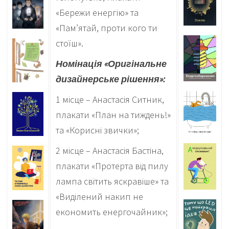
«Бережи енергію» та
«Пам’ятай, проти кого ти
стоїш».
Номінація «Оригінальне
дизайнерське рішення»:
1 місце – Анастасія Ситник,
плакати «План на тиждень!»
та «Корисні звички»;
2 місце – Анастасія Бастіна,
плакати «Протерта від пилу
лампа світить яскравіше» та
«Виділений накип не
економить енергочайник»;