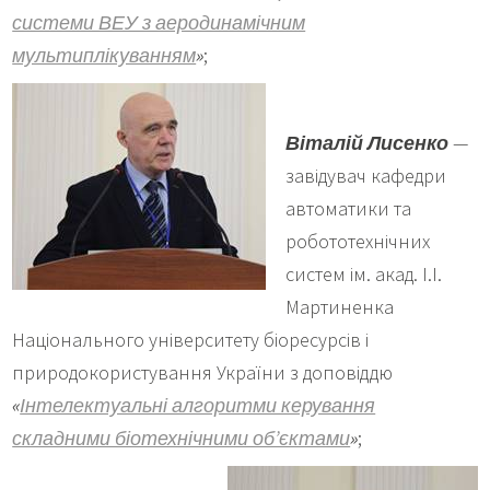
системи ВЕУ з аеродинамічним
мультиплікуванням
»
;
Віталій Лисенко
—
завідувач кафедри
автоматики та
робототехнічних
систем ім. акад. І.І.
Мартиненка
Національного університету біоресурсів і
природокористування України з доповіддю
«
Інтелектуальні алгоритми керування
складними біотехнічними об’єктами
»
;