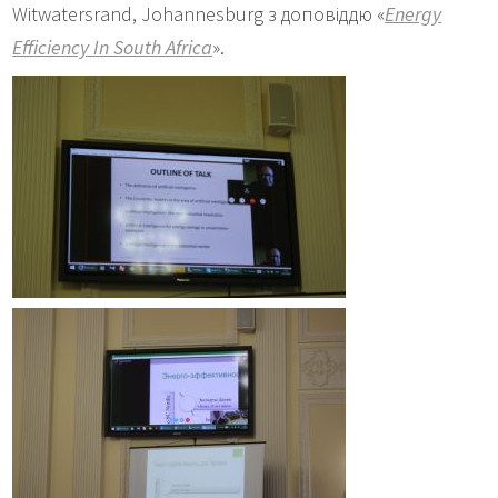
Witwatersrand, Johannesburg з доповіддю «
Energy
Efficiency In South Africa
».