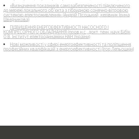
«Визначення показників самозабезпеченості підключеного
до мережі локального об’єкта з гібридною сонячно-вітровою
системою електроживлення» (
Андрій Пісоцький, керівник Ірина
Шведчикова)
ПІДВИЩЕННЯ ЕНЕРГОЕФЕКТИВНОСТІ НАСОСНОГО І
КОМПРЕСОРНОГО ОБЛАДНАННЯ (
пров.н.с., докт. техн. наук Бібік
О.В. Інститут електродинаміки НАН України)
Нові можливості у сфері енергоефективності та поліпшення
професійних кваліфікацій з енергоефективності (
Ігор Лепьошкін)