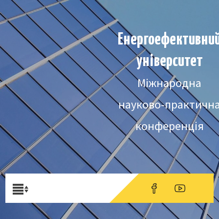
Енергоефективни
університет
Міжнародна
науково-практичн
конференція