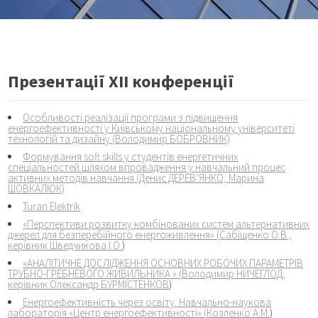
Презентації ХІІ конференції
Особливості реалізації програми з підвищення
енергоефективності у Київському національному університеті
технологій та дизайну (
Володимир БОБРОВНИК)
Формування soft skills у студентів енергетичних
спеціальностей шляхом впровадження у навчальний процес
активних методів навчання (
Денис ДЕРЕВ’ЯНКО, Марина
ШОВКАЛЮК)
Turan Elektrik
«Перспективи розвитку комбінованих систем альтернативних
джерел для безперебійного енергоживлення» (
Сабіщенко О.В.,
керівник Шведчикова І.О.
)
«АНАЛІТИЧНЕ ДОСЛІДЖЕННЯ ОСНОВНИХ РОБОЧИХ ПАРАМЕТРІВ
ТРУБНО-ГРЕБНЕВОГО ЖИВИЛЬНИКА » (
Володимир НИЧЕГЛОД,
керівник Олександр БУРМІСТЕНКОВ
)
Енергоефективність через освіту. Навчально-наукова
лабораторія «Центр енергоефективності» (
Козленко А.М.
)