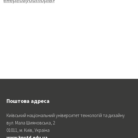
енергоаудиторів»
Поштова адреса
Київський національний університет технологій та дизайну
вул. Мала Шияновська, 2
01011, м. Київ, Україна
www.knutd.edu.ua