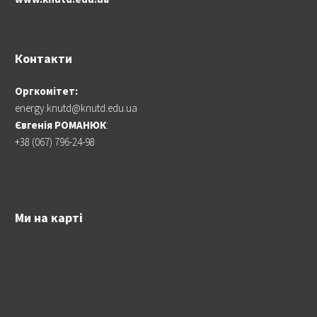
Контакти
Оргкомітет:
energy.knutd@knutd.edu.ua
Євгенія РОМАНЮК
:
+38 (067) 796-24-98
Ми на карті