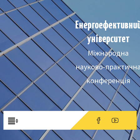
Енергоефективни
університет
Міжнародна
науково-практичн
конференція