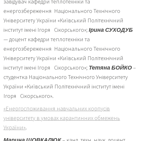
завідувач кафедри теплотехніки та
енергозбереження Національного Технічного
Університету України «Київський Політехнічний
інститут імені Ігоря Сікорського»;
Ірина СУХОДУБ
— доцент кафедри теплотехніки та
енергозбереження Національного Технічного
Університету України «Київський Політехнічний
інститут імені Ігоря Сікорського»;
Тетяна БОЙКО
–
студентка Національного Технічного Університету
України «Київський Політехнічний інститут імені
Ігоря Сікорського».
«Енергоспоживання навчальних корпусів
університету в умовах карантинних обмежень
України»
.
Марина ШОВКАЛЮК
– канд. техн. наук, доцент,