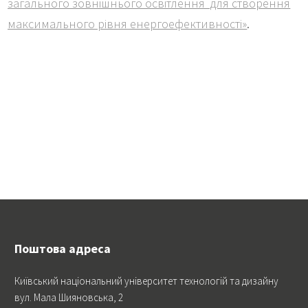
загального зовнішнього освітлення для створення
максимального рівня енергоефективності»
.
Поштова адреса
Київський національний університет технологій та дизайну
вул. Мала Шияновська, 2