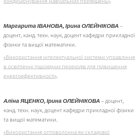
кондиціонування навчальних приміщень»
.
Маргарита ІВАНОВА,
Ірина ОЛЕЙНІКОВА
–
доцент, канд. техн. наук, доцент кафедри прикладної
фізики та вищої математики.
«Використання інтелектуальної системи управління
в освітленні пішохідних переходів для підвищення
енергоефективності»
.
Аліна ЯЦЕНКО,
Ірина ОЛЕЙНІКОВА
– доцент,
канд. техн. наук, доцент кафедри прикладної фізики
та вищої математики.
«Використання оптоволокна як складової