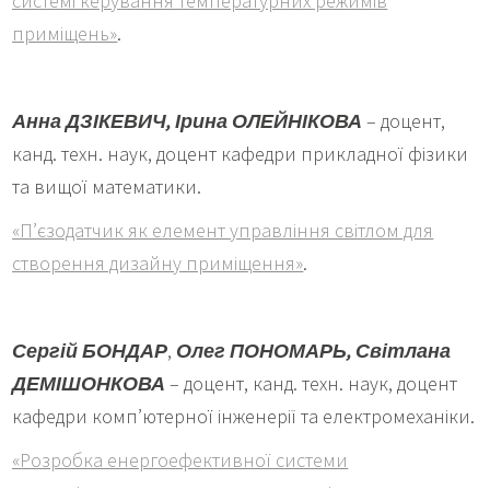
системі керування температурних режимів
приміщень»
.
Анна ДЗІКЕВИЧ,
Ірина ОЛЕЙНІКОВА
– доцент,
канд. техн. наук, доцент кафедри прикладної фізики
та вищої математики.
«П’єзодатчик як елемент управління світлом для
створення дизайну приміщення»
.
Сергій БОНДАР
,
Олег ПОНОМАРЬ,
Світлана
ДЕМІШОНКОВА
– доцент, канд. техн. наук, доцент
кафедри комп’ютерної інженерії та електромеханіки.
«Розробка енергоефективної системи