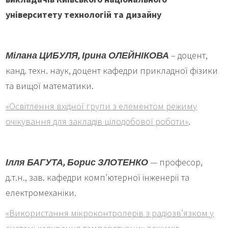
університету технологій та дизайну
Мілана ЦИБУЛЯ, Ірина ОЛЕЙНІКОВА
– доцент,
канд. техн. наук, доцент кафедри прикладної фізики
та вищої математики.
«Освітлення вхідної групи з елементом режиму
очікування для закладів цілодобової роботи»
.
Ілля БАГУТА, Борис ЗЛОТЕНКО
— професор,
д.т.н., зав. кафедри комп’ютерної інженерії та
електромеханіки.
«Використання мікроконтролерів з радіозв’язком у