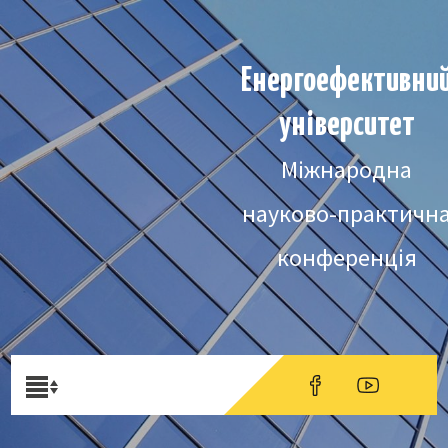
Енергоефективни
університет
Міжнародна
науково-практичн
конференція