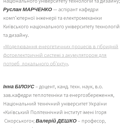
національного університету технологій та дизайну;
Руслан МАРЧЕНКО
— аспірант кафедри
комп’ютерної інженерії та електромеханіки
Київського національного університету технологій
та дизайну.
«Моделювання енергетичних процесів в гібридній
фотоелектричній системі з акумулятором для
потреб локального об’єкту»
.
Інна БІЛОУС
– доцент, канд. техн. наук, в.о.
зав.кафедри теплотехніки та енергозбереження,
Національний технічний університет України
«Київський Політехнічний інститут імені Ігоря
Сікорського»;
Валерій ДЕШКО
– професор,