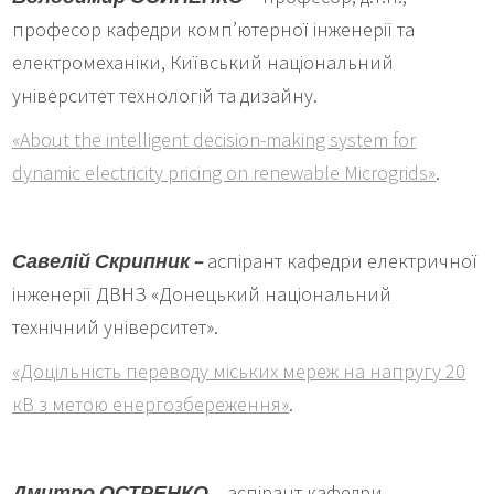
професор кафедри комп’ютерної інженерії та
електромеханіки, Київський національний
університет технологій та дизайну.
«About the intelligent decision-making system for
dynamic electricity pricing on renewable Microgrids»
.
Савелій Скрипник –
аспірант кафедри електричної
інженерії ДВНЗ «Донецький національний
технічний університет».
«Доцільність переводу міських мереж на напругу 20
кВ з метою енергозбереження»
.
Дмитро ОСТРЕНКО
– аспірант кафедри