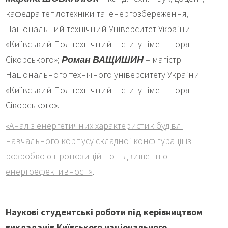
кафедра теплотехніки та енергозбереження,
Національний технічний Університет України
«Київський Політехнічний інститут імені Ігоря
Сікорського»;
Роман ВАЩИШИН
– магістр
Національного технічного університету України
«Київський Політехнічний інститут імені Ігоря
Сікорського».
«Аналіз енергетичних характеристик будівлі
навчального корпусу складної конфігурації із
розробкою пропозицій по підвищенню
енергоефективності»
.
Наукові студентські роботи під керівництвом
викладачів Київського національного