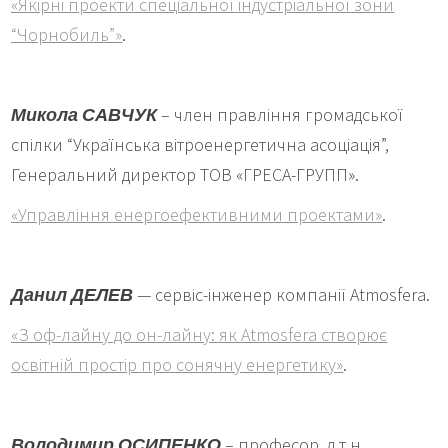
«Якірні проекти спеціальної індустріальної зони
“Чорнобиль”»
.
Микола САВЧУК
– член правління громадської
спілки “Українська вітроенергетична асоціація”,
Генеральний директор ТОВ «ГРЕСА-ГРУПП».
«Управління енергоефективними проектами»
.
Данил ДЕЛЕВ
— сервіс-інженер компанії Atmosfera.
«З оф-лайну до он-лайну: як Atmosfera створює
освітній простір про сонячну енергетику»
.
Володимир ОСИПЕНКО
– професор, д.т.н.,