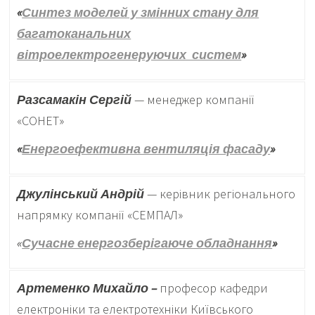
«
Синтез моделей у змінних стану для
багатоканальних
вітроелектрогенеруючих систем
»
Разсамакін Сергій
— менеджер компанії
«СОНЕТ»
«
Енергоефективна вентиляція фасаду
»
Джулінський Андрій
— керівник регіонального
напрямку компанії «СЕМПАЛ»
«
Сучасне енергозберігаюче обладнання
»
Артеменко Михайло –
професор кафедри
електроніки та електротехніки Київського