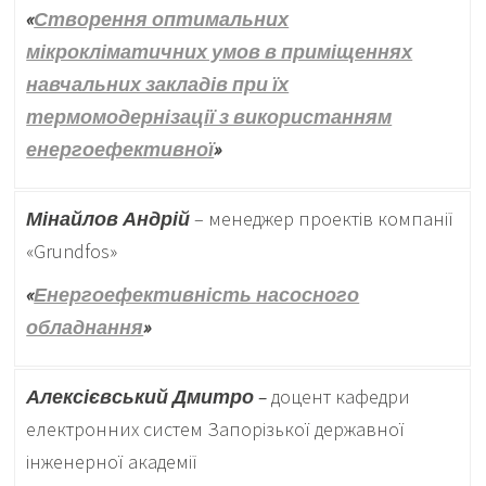
«
Створення оптимальних
мікрокліматичних умов в приміщеннях
навчальних закладів при їх
термомодернізації з використанням
енергоефективної
»
Мінайлов Андрій
– менеджер проектів компанії
«Grundfos»
«
Енергоефективність насосного
обладнання
»
Алексієвський Дмитро
–
доцент кафедри
електронних систем Запорізької державної
інженерної академії