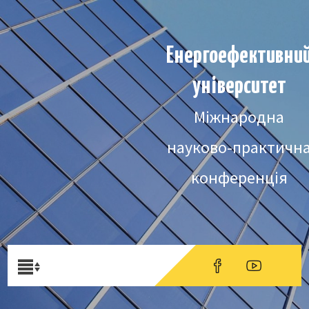
Енергоефективни
університет
Міжнародна
науково-практичн
конференція