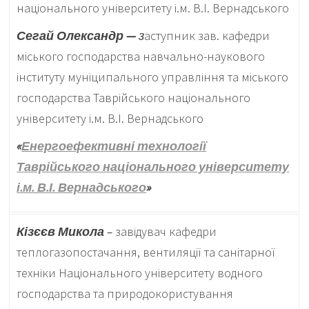
національного університету і.м. В.І. Вернадського
Сегай Олександр —
з
аступник зав. кафедри
міського господарства навчально-наукового
інституту муніципального управління та міського
господарства Таврійського національного
університету і.м. В.І. Вернадського
«
Енергоефективні технології
Таврійського національного університету
і.м. В.І. Вернадського
»
Кізєєв Микола
–
завідувач кафедри
теплогазопостачання, вентиляції та санітарної
техніки Національного університету водного
господарства та природокористування