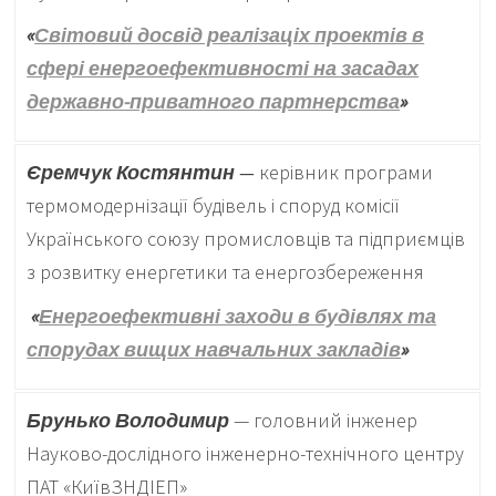
«
Світовий досвід реалізаціх проектів в
сфері енергоефективності на засадах
державно-приватного партнерства
»
Єремчук Костянтин
—
керівник програми
термомодернізації будівель і споруд комісії
Українського союзу промисловців та підприємців
з розвитку енергетики та енергозбереження
«
Енергоефективні заходи в будівлях та
спорудах вищих навчальних закладів
»
Брунько Володимир
— головний інженер
Науково-дослідного інженерно-технічного центру
ПАТ «КиївЗНДІЕП»